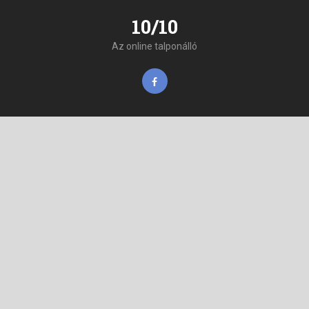
10/10
Az online talponálló