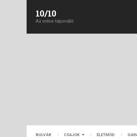
10/10
Az online talponálló
BULVÁR
CSAJOK
ÉLETMÓD
GAR