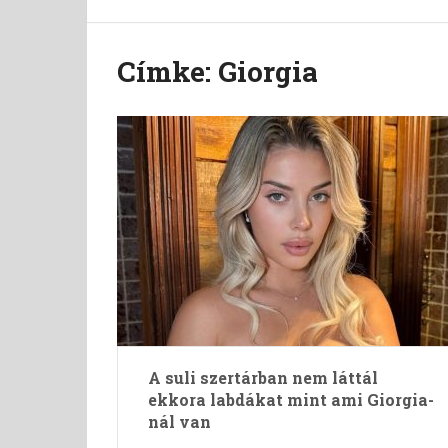
Címke:
Giorgia
A suli szertárban nem láttál
ekkora labdákat mint ami Giorgia-
nál van