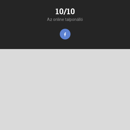
10/10
Az online talponálló