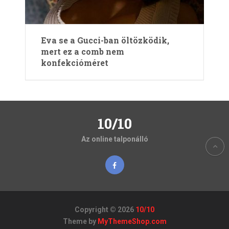
Eva se a Gucci-ban öltözködik,
mert ez a comb nem
konfekcióméret
10/10
Az online talponálló
Copyright © 2026
10/10
Theme by
MyThemeShop.com