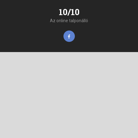
10/10
Az online talponálló