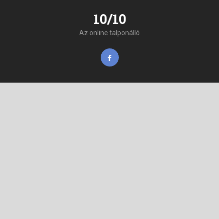
10/10
Az online talponálló