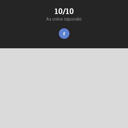
10/10
Az online talponálló