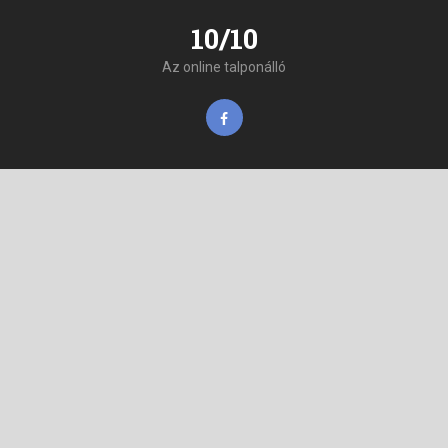
10/10
Az online talponálló