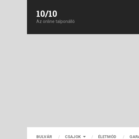
10/10
Az online talponálló
BULVÁR
CSAJOK
ÉLETMÓD
GAR