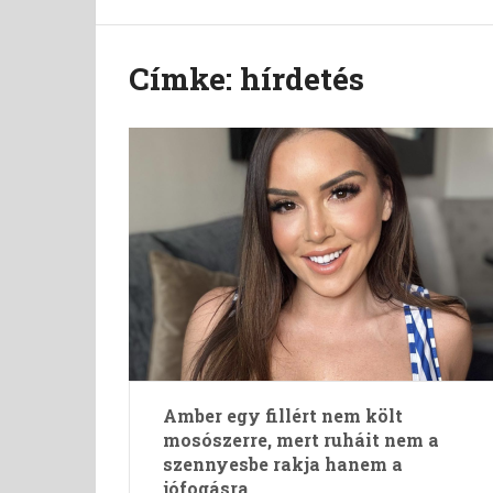
Címke:
hírdetés
Amber egy fillért nem költ
mosószerre, mert ruháit nem a
szennyesbe rakja hanem a
jófogásra