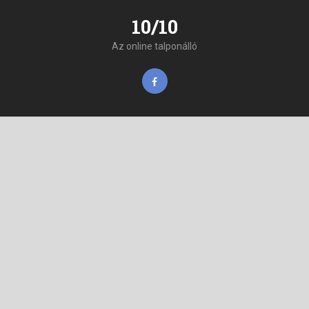
10/10
Az online talponálló