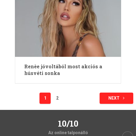
Renèe jóvoltából most akciós a
húsvéti sonka
Bejegyzések
1
2
NEXT
lapozása
10/10
Az online talponálló