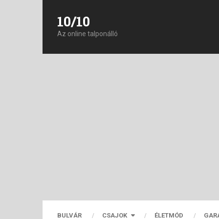
10/10
Az online talponálló
BULVÁR
CSAJOK
ÉLETMÓD
GAR