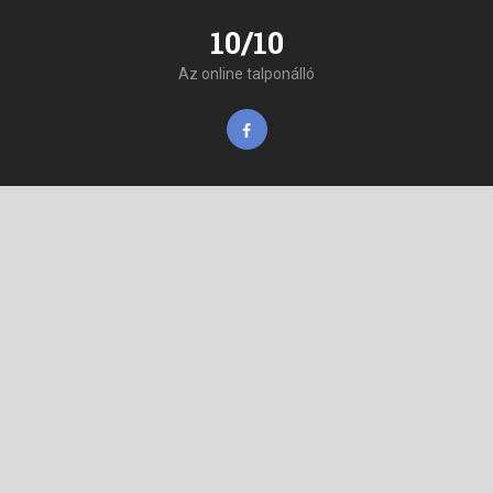
10/10
Az online talponálló