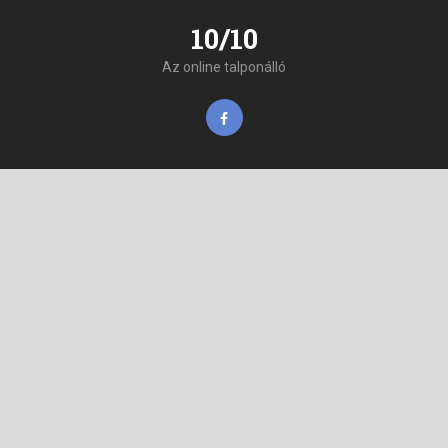
10/10
Az online talponálló