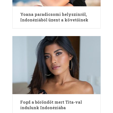
Yoana paradicsomi helyszínről,
Indonéziából üzent a követőinek
Fogd a bőröndöt mert Tita-val
indulunk Indonéziába