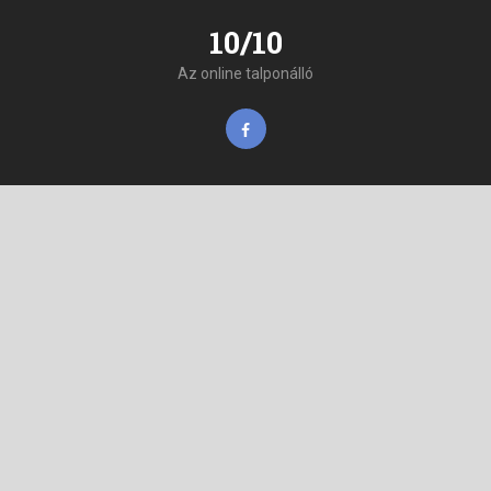
10/10
Az online talponálló