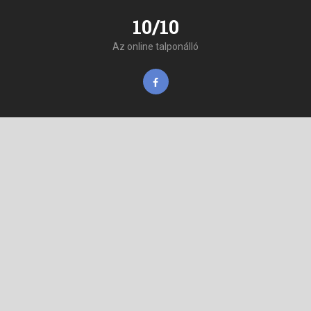
10/10
Az online talponálló