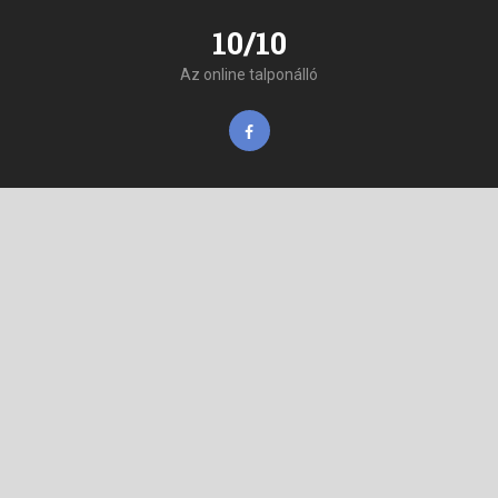
10/10
Az online talponálló