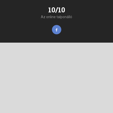
10/10
Az online talponálló