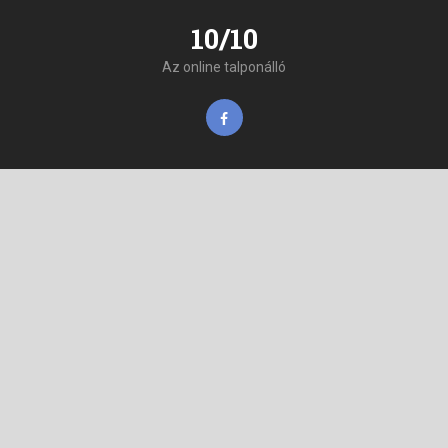
10/10
Az online talponálló