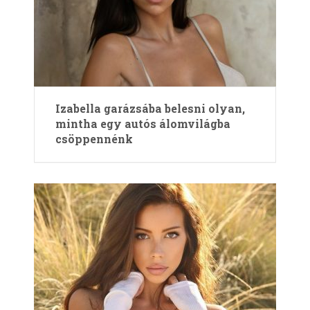
Izabella garázsába belesni olyan,
mintha egy autós álomvilágba
csöppennénk