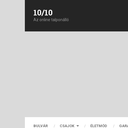
10/10
Az online talponálló
BULVÁR
CSAJOK
ÉLETMÓD
GAR