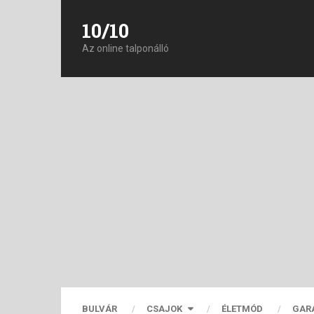
10/10
Az online talponálló
BULVÁR
CSAJOK
ÉLETMÓD
GAR