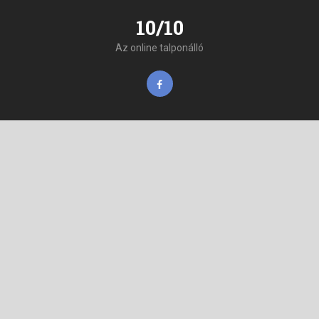
10/10
Az online talponálló