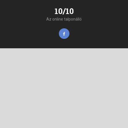
10/10
Az online talponálló