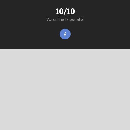
10/10
Az online talponálló