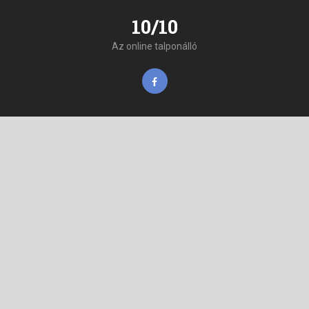
10/10
Az online talponálló