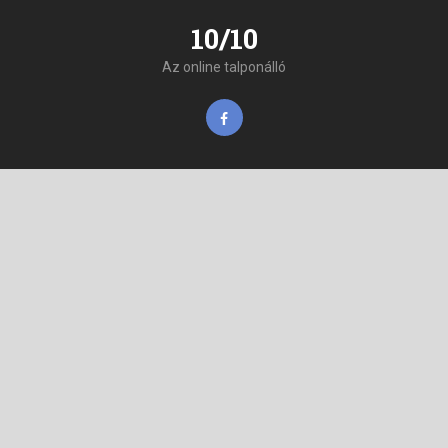
10/10
Az online talponálló