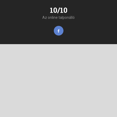
10/10
Az online talponálló