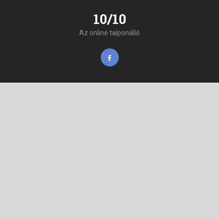
10/10
Az online talponálló