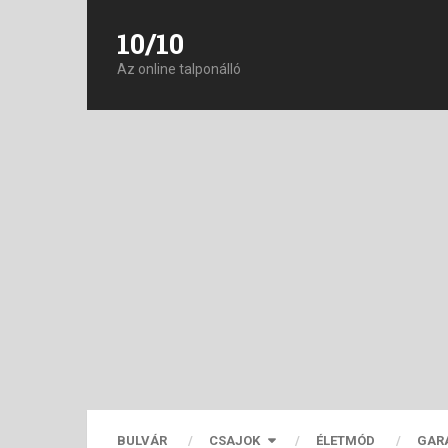
10/10
Az online talponálló
BULVÁR
CSAJOK
ÉLETMÓD
GAR