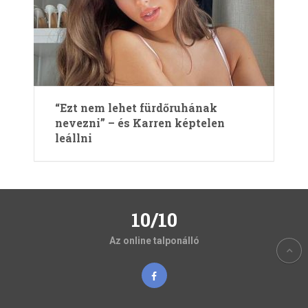
“Ezt nem lehet fürdőruhának
nevezni” – és Karren képtelen
leállni
10/10
Az online talponálló