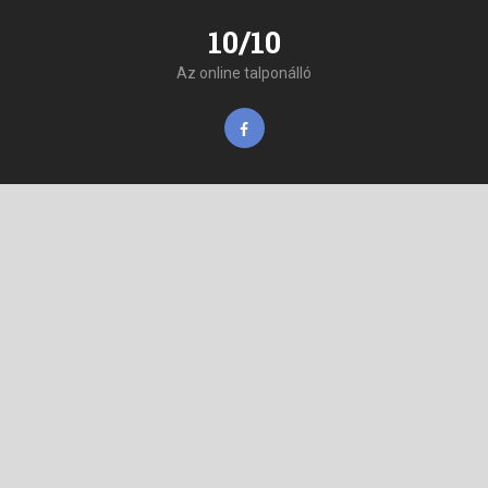
10/10
Az online talponálló