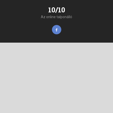
10/10
Az online talponálló