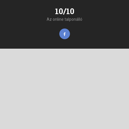
10/10
Az online talponálló