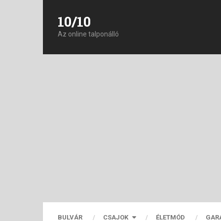
10/10
Az online talponálló
BULVÁR
CSAJOK
ÉLETMÓD
GAR