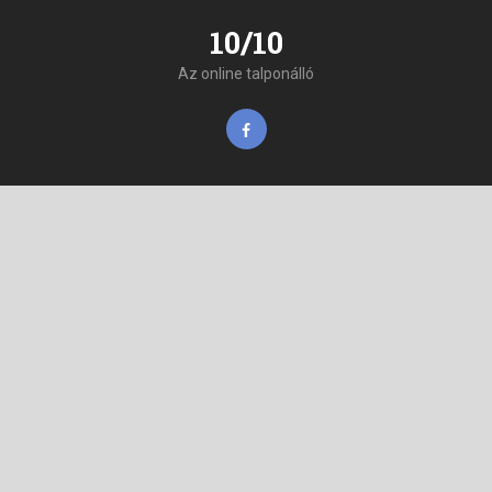
10/10
Az online talponálló