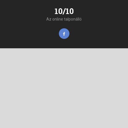
10/10
Az online talponálló