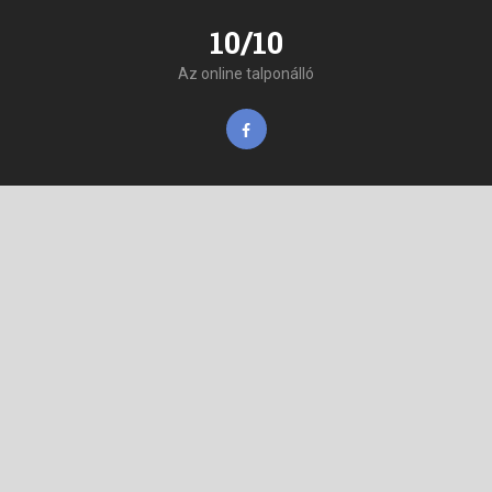
10/10
Az online talponálló