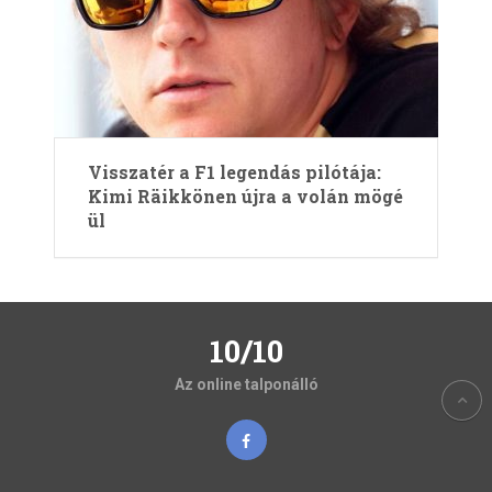
Visszatér a F1 legendás pilótája:
Kimi Räikkönen újra a volán mögé
ül
10/10
Az online talponálló