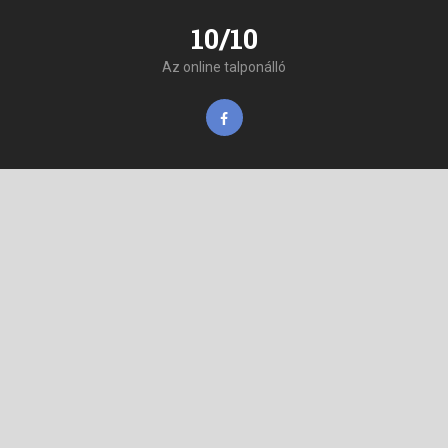
10/10
Az online talponálló