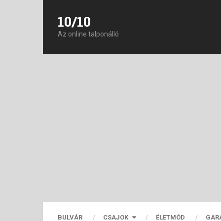
10/10
Az online talponálló
BULVÁR
CSAJOK
ÉLETMÓD
GAR