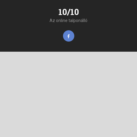
10/10
Az online talponálló