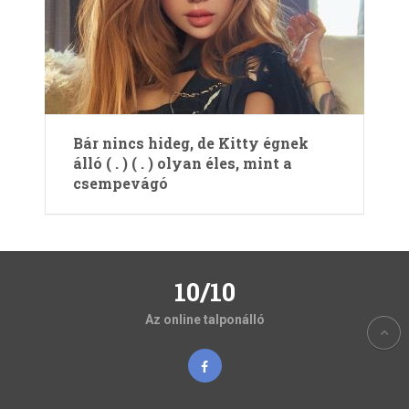
Bár nincs hideg, de Kitty égnek
álló ( . ) ( . ) olyan éles, mint a
csempevágó
10/10
Az online talponálló