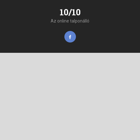
10/10
Az online talponálló