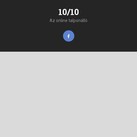
10/10
Az online talponálló