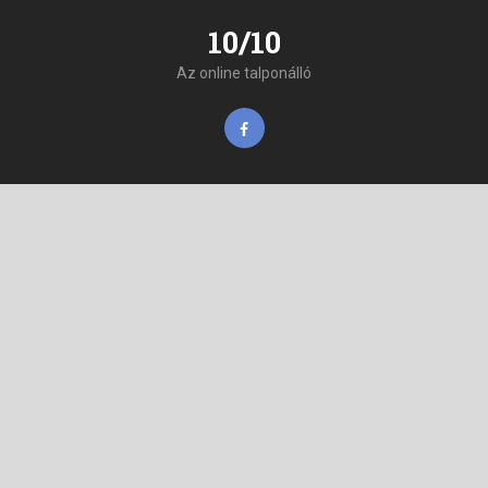
10/10
Az online talponálló