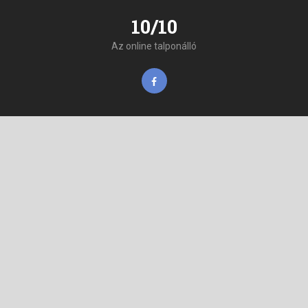
10/10
Az online talponálló