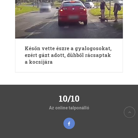
Későn vette észre a gyalogosokat,
ezért gázt adott, dühből rácsaptak
a kocsijára
10/10
Az online talponálló