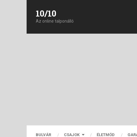
10/10
Az online talponálló
BULVÁR
CSAJOK
ÉLETMÓD
GAR