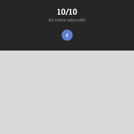
10/10
Az online talponálló