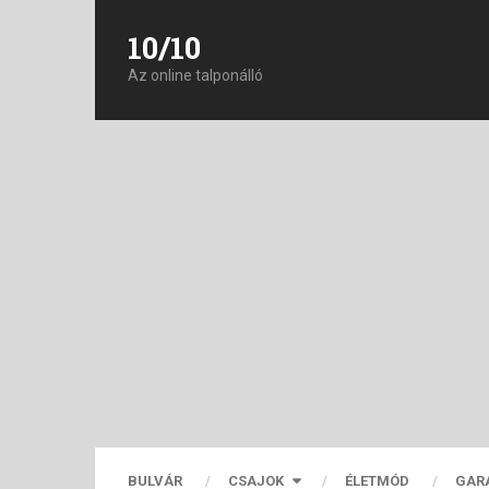
10/10
Az online talponálló
BULVÁR
CSAJOK
ÉLETMÓD
GAR