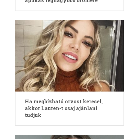
apukák legnagyobb örömére
Ha megbízható orvost keresel,
akkor Lauren-t csaj ajánlani
tudjuk