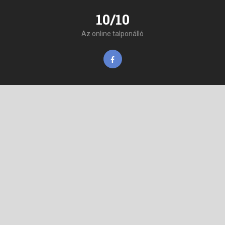
10/10
Az online talponálló