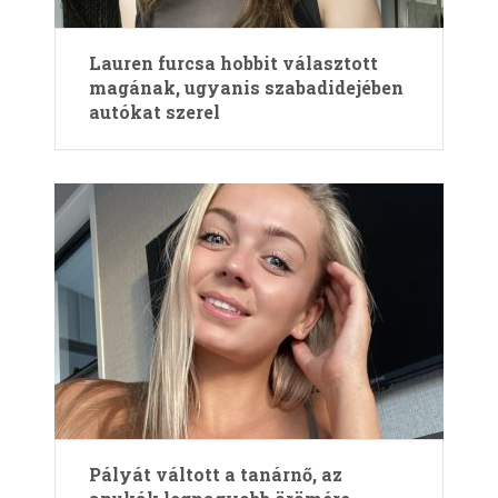
Lauren furcsa hobbit választott
magának, ugyanis szabadidejében
autókat szerel
Pályát váltott a tanárnő, az