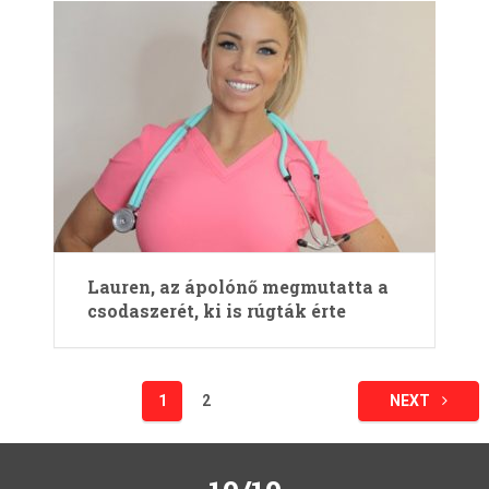
Lauren, az ápolónő megmutatta a
csodaszerét, ki is rúgták érte
Bejegyzések
1
2
NEXT
lapozása