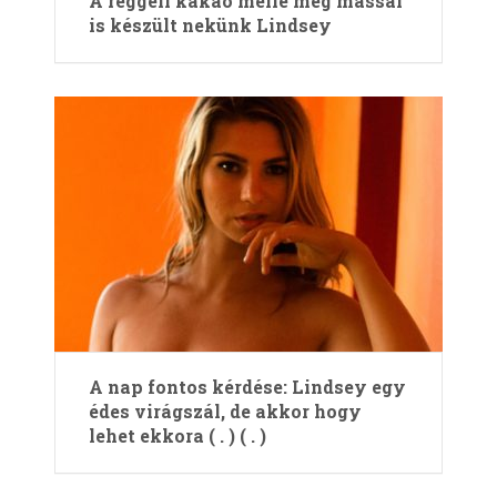
A reggeli kakaó mellé még mással
is készült nekünk Lindsey
A nap fontos kérdése: Lindsey egy
édes virágszál, de akkor hogy
lehet ekkora ( . ) ( . )