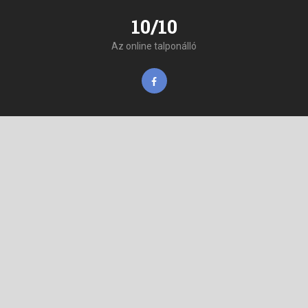
10/10
Az online talponálló