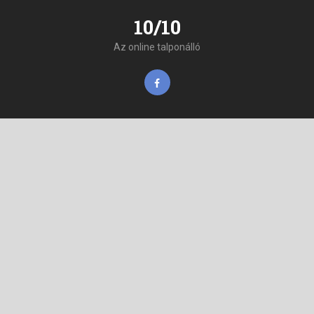
10/10
Az online talponálló