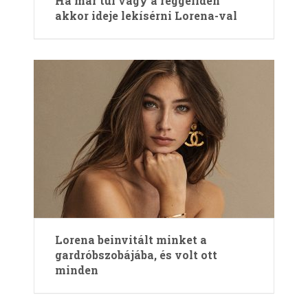
Ha már túl vagy a reggeliden
akkor ideje lekísérni Lorena-val
Lorena beinvitált minket a
gardróbszobájába, és volt ott
minden