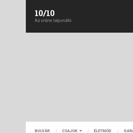
10/10
Az online talponálló
BULVÁR
CSAJOK
ÉLETMÓD
GAR