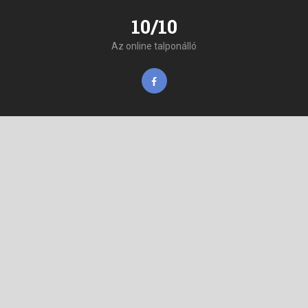
10/10
Az online talponálló