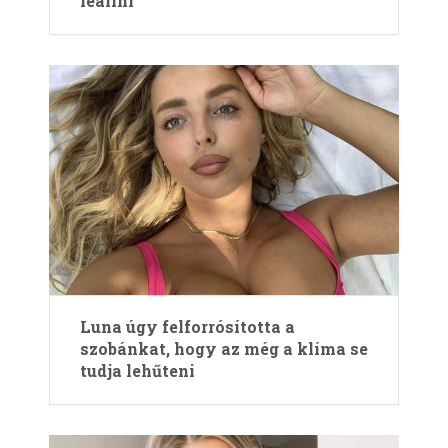
leállni
Luna úgy felforrósította a
szobánkat, hogy az még a klíma se
tudja lehűteni